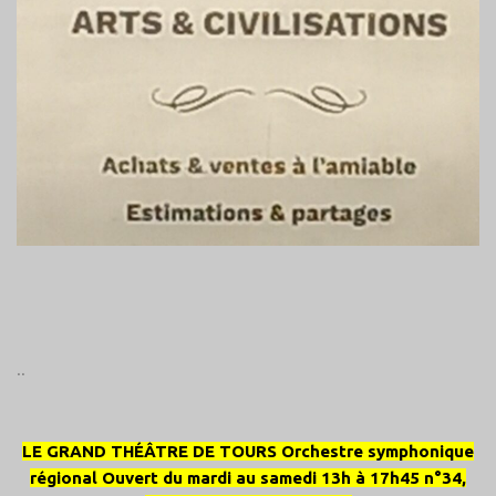
..
LE GRAND THÉÂTRE DE TOURS Orchestre symphonique
régional Ouvert du mardi au samedi 13h à 17h45 n°34,