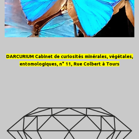
DARCURIUM Cabinet de curiosités minérales, végétales,
entomologiques, n° 11, Rue Colbert à Tours