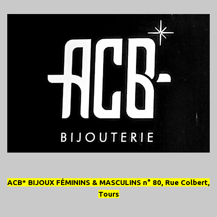
ACB* BIJOUX FÉMININS & MASCULINS n° 80, Rue Colbert,
Tours