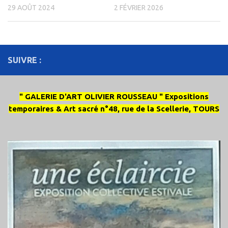
29 AOÛT 2024
2 FÉVRIER 2026
SUIVRE :
" GALERIE D'ART OLIVIER ROUSSEAU " Expositions
temporaires & Art sacré n°48, rue de la Scellerie, TOURS