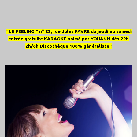
" LE FEELING " n° 22, rue Jules FAVRE du jeudi au samedi
entrée gratuite KARAOKÉ animé par YOHANN dès 22h
2h/6h Discothèque 100% généraliste !