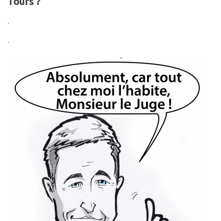
Tours ?
.
.