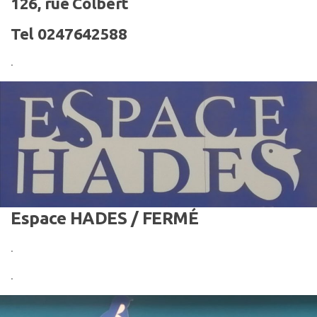
126, rue Colbert
Tel 0247642588
.
Espace HADES
/ FERMÉ
.
.