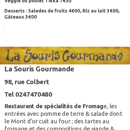
Veggie ou poulet Tikka 7€50
Desserts : Salades de fruits 4€00, Riz au lait 3€00,
Gâteaux 3€00
.
.
La Souris Gourmande
98, rue Colbert
Tel 0247470480
Restaurant de spécialités de Fromag
e, les
entrées avec pomme de terre & salade dont
le Mont d’or cuit au four ; des tartes au
fromage et des compositions de viande &