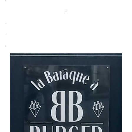
.
.
.
.