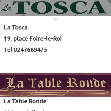
dav
La Tosca
19, place Foire-le-Roi
Tel 0247669475
.
La Table Ronde