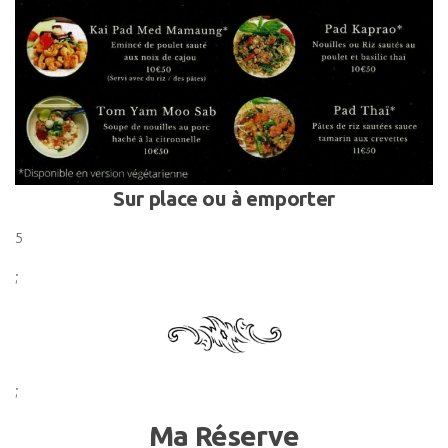
Sur place ou à emporter
5
;
;
Ma Réserve