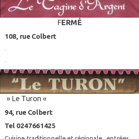
F
ERMÉ
108, rue Colbert
.
.
» Le Turon «
94, rue Colbert
Tel 0247661425
Cuisine traditionnelle et régionale , entrées,