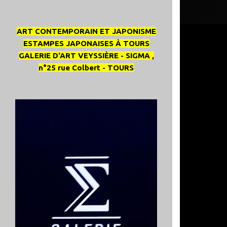
ART CONTEMPORAIN ET JAPONISME
ESTAMPES JAPONAISES À TOURS
GALERIE D'ART VEYSSIÈRE - SIGMA ,
n°25 rue Colbert - TOURS