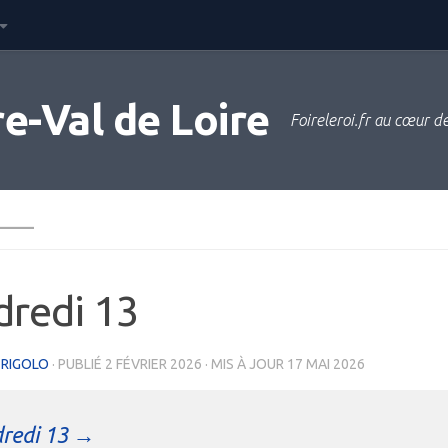
e-Val de Loire
Foireleroi.fr au cœur de 
_____
dredi 13
ERIGOLO
· PUBLIÉ
2 FÉVRIER 2026
· MIS À JOUR
17 MAI 2026
redi 13 →