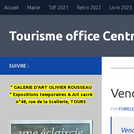
Accueil
Mairie
TdF 2021
Retro 2022
Livre 2023
Skip to content
Tourisme office Centr
SUIVRE :
_________
" GALERIE D'ART OLIVIER ROUSSEAU
Ven
" Expositions temporaires & Art sacré
n°48, rue de la Scellerie, TOURS
PAR
FOIREL
Vend