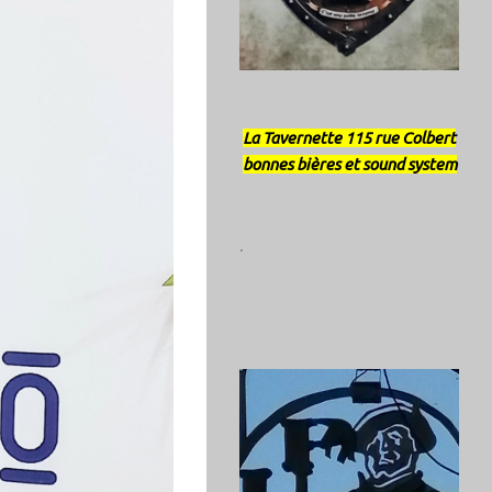
La Tavernette 115 rue Colbert
bonnes bières et sound system
.