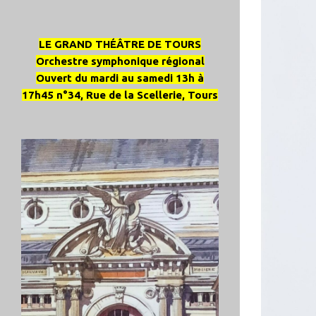
LE GRAND THÉÂTRE DE TOURS
Orchestre symphonique régional
Ouvert du mardi au samedi 13h à
17h45 n°34, Rue de la Scellerie, Tours